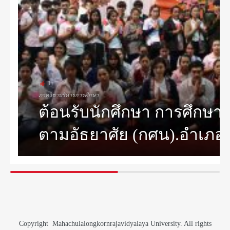
1
ภาควิชาบริหารการศึกษา
ต้อนรับนักศึกษา การศึก
ตามอัธยาศัย (กศน).อำเภอพ
Copyright Mahachulalongkornrajavidyalaya University. All rights