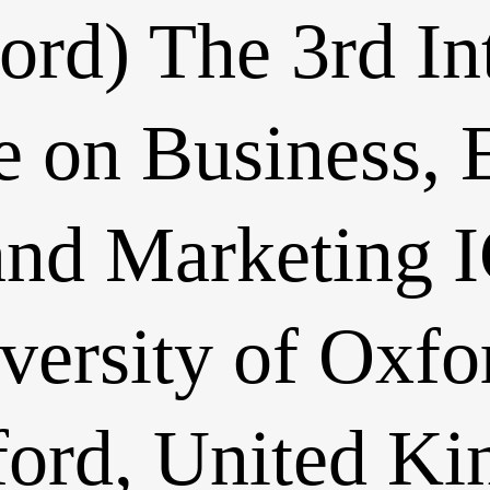
rd) The 3rd In
e on Business, 
and Marketing
versity of Oxfor
ford, United K