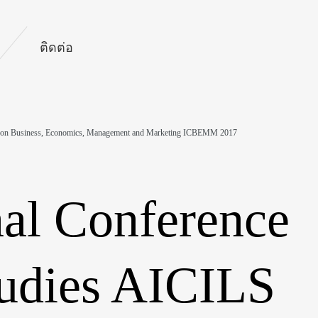
ติดต่อ
rence on Business, Economics, Management and Marketing ICBEMM 2017
nal Conference
tudies AICILS