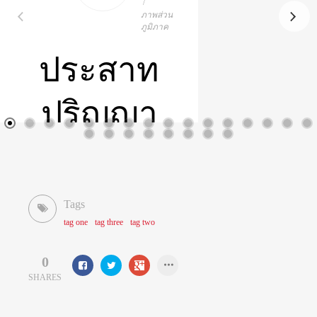
/
ภาพส่วน
ภูมิภาค
ประสาท
ปริญญา
บัตร
ประจำปี
Tags
tag one
tag three
tag two
๒๕๕๕
0
SHARES